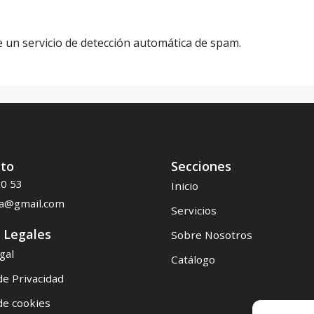
e un servicio de detección automática de spam.
to
Secciones
20 53
Inicio
ea@gmail.com
Servicios
 Legales
Sobre Nosotros
gal
Catálogo
 de Privacidad
 de cookies