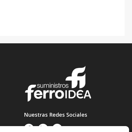
Nuestras Redes Sociales
F
L
I